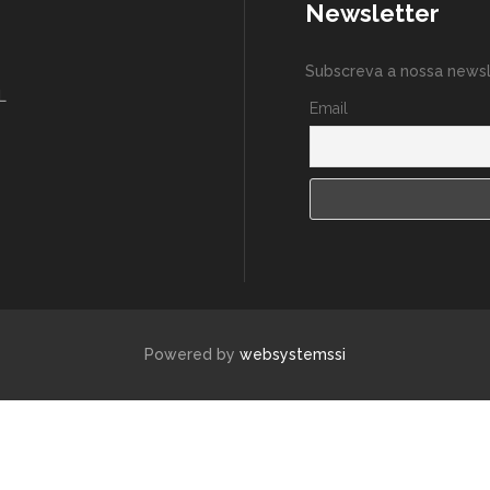
Newsletter
Subscreva a nossa newsl
L
Email
Powered by
websystemssi