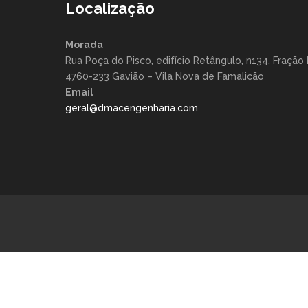
Localização
Morada
Rua Poça do Pisco, edifício Retângulo, n134, Fração 
4760-233 Gavião – Vila Nova de Famalicão
Email
geral@dmacengenharia.com